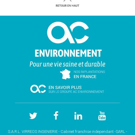
S.A.R.L. VIRREOS INGENIERIE - Cabinet franchise independant -SARL -