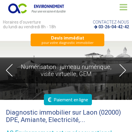
Horaires d'ouverture
CONTACTEZ-NOUS
du lundi au vendredi 8h - 18h
03-26-04-42-42
Devis immédiat
pour votre diagnostic immobilier
Numérisation : jumeau numérique,
visite virtuelle, GEM
€
Paiement en ligne
Diagnostic immobilier sur Laon (02000)
DPE, Amiante, Electricité,...